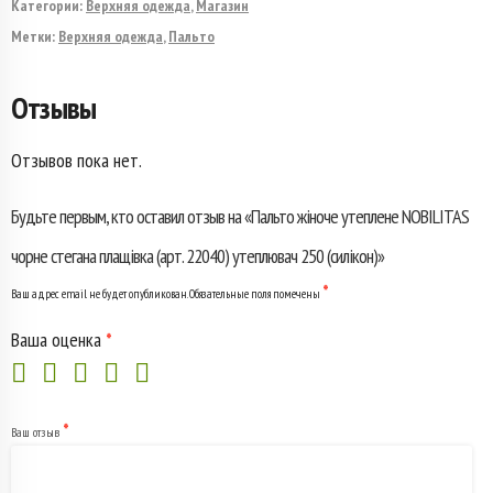
Категории:
Верхняя одежда
,
Магазин
жіноче
Метки:
Верхняя одежда
,
Пальто
утеплене
Отзывы
NOBILITAS
чорне
Отзывов пока нет.
стегана
Будьте первым, кто оставил отзыв на «Пальто жіноче утеплене NOBILITAS
плащівка
чорне стегана плащівка (арт. 22040) утеплювач 250 (силікон)»
(арт.
*
Ваш адрес email не будет опубликован.
Обязательные поля помечены
22040)
Ваша оценка
*
утеплювач
250
*
Ваш отзыв
(силікон)