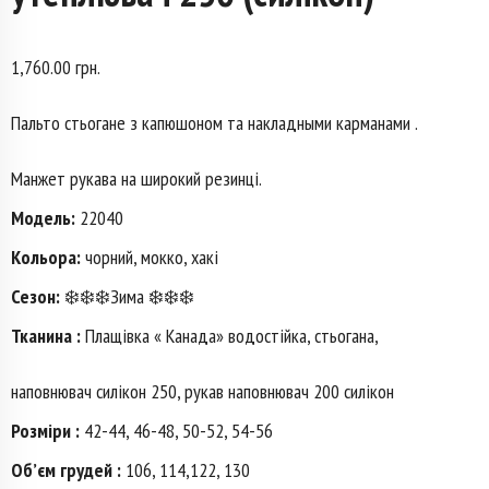
1,760.00
грн.
Пальто стьогане з капюшоном та накладными карманами .
Манжет рукава на широкий резинці.
Модель:
22040
Кольора:
чорний, мокко, хакі
Сезон:
❄️❄️❄️Зима ❄️❄️❄️
Тканина :
Плащівка « Канада» водостійка, стьогана,
наповнювач силікон 250, рукав наповнювач 200 силікон
Розміри :
42-44, 46-48, 50-52, 54-56
Об’єм грудей :
106, 114,122, 130