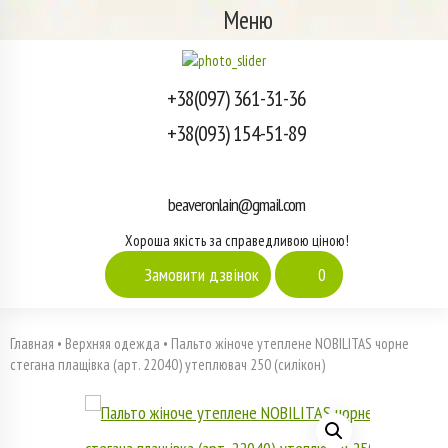
Меню
+38(097) 361-31-36
+38(093) 154-51-89
beaveronlain@gmail.com
Хороша якість за справедливою ціною!
Замовити дзвінок
0
Главная
•
Верхняя одежда
•
Пальто жіноче утеплене NOBILITAS чорне
стегана плащівка (арт. 22040) утеплювач 250 (силікон)