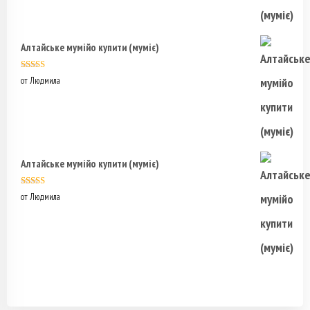
Алтайське мумійо купити (муміє)
Оценка
5
из
от Людмила
5
Алтайське мумійо купити (муміє)
Оценка
5
из
от Людмила
5