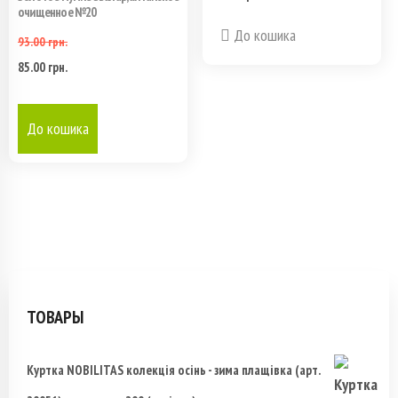
Опции
очищенное №20
До кошика
можно
93.00
грн.
85.00
грн.
Первоначальная
Текущая
выбрать
цена
цена:
на
До кошика
составляла
85.00 грн..
странице
93.00 грн..
товара.
ТОВАРЫ
Куртка NOBILITAS колекція осінь - зима плащівка (арт.