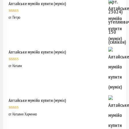
Алтайське мумійо купити (муміє)
Оценка
5
из
от Петро
5
Алтайське мумійо купити (муміє)
Оценка
5
из
от Натали
5
Алтайське мумійо купити (муміє)
Оценка
5
из
от Наталия Харченко
5