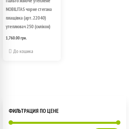
Пальто жіноче утеплене
на
на
NOBILITAS чорне стегана
плащівка (арт. 22040)
странице
странице
утеплювач 250 (силікон)
товара.
товара.
1,760.00
грн.
Этот
До кошика
товар
имеет
несколько
вариаций.
Опции
ФИЛЬТРАЦИЯ ПО ЦЕНЕ
можно