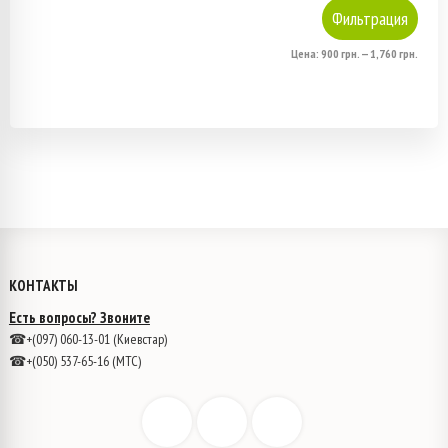
выбрать
Минимальная
Максимальная
Фильтрация
на
цена
цена
Цена:
900 грн.
—
1,760 грн.
странице
товара.
КОНТАКТЫ
Есть вопросы? Звоните
☎+(097) 060-13-01 (Киевстар)
☎+(050) 537-65-16 (МТС)