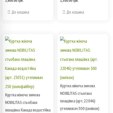
1,600.00
грн.
1,500.00
грн.
Этот
Этот
До кошика
До кошика
товар
товар
имеет
имеет
несколько
несколько
вариаций.
вариаций.
Опции
Опции
можно
можно
выбрать
выбрать
Куртка жіноча зимова
на
на
NOBILITAS стьогана
Куртка жіноча зимова
плащівка (арт. 22046)
странице
странице
NOBILITAS стьобана
утеплювач 300 (силікон)
плащівка Канада водостійка
товара.
товара.