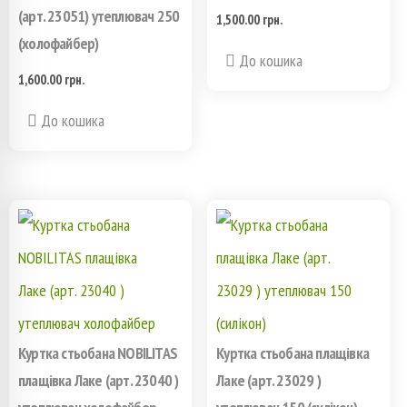
(арт. 23051) утеплювач 250
1,500.00
грн.
(холофайбер)
Этот
До кошика
1,600.00
грн.
товар
Этот
До кошика
имеет
товар
несколько
имеет
вариаций.
несколько
Опции
вариаций.
можно
Опции
выбрать
можно
на
Куртка стьобана NOBILITAS
Куртка стьобана плащівка
выбрать
плащівка Лаке (арт. 23040 )
Лаке (арт. 23029 )
странице