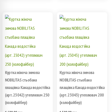
имеет
имеет
несколько
несколько
вариаций.
вариаций.
Опции
Опции
можно
можно
выбрать
выбрать
на
на
Куртка жіноча зимова
Куртка жіноча зимова
странице
странице
NOBILITAS стьобана
NOBILITAS стьобана
плащівка Канада водостійка
плащівка Канада водостійка
товара.
товара.
(арт. 23042) утеплювач 250
(арт. 23043) утеплювач 200
(холофайбер)
(холофайбер)