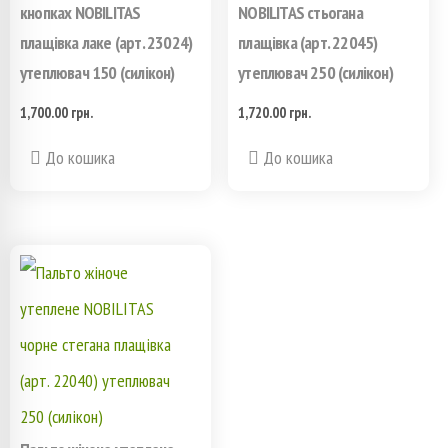
кнопках NOBILITAS
NOBILITAS стьогана
товара.
товара.
плащівка лаке (арт. 23024)
плащівка (арт. 22045)
утеплювач 150 (силікон)
утеплювач 250 (силікон)
1,700.00
грн.
1,720.00
грн.
Этот
Этот
До кошика
До кошика
товар
товар
имеет
имеет
несколько
несколько
вариаций.
вариаций.
Опции
Опции
можно
можно
выбрать
выбрать