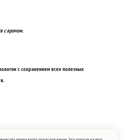
я с врачом.
нологии с сохранением всех полезных
в.
вещество природного происхождения. Это горькая на вкус