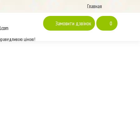
Главная
Замовити дзвінок
0
l.com
праведливою ціною!
АВАЕМЫЙ