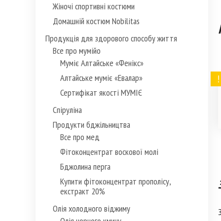
Жіночі спортивні костюми
Домашній костюм Nobilitas
Продукція для здорового способу життя
Все про мумійо
Муміє Алтайське «Фенікс»
Алтайське муміє «Евалар»
Сертифікат якості МУМІЄ
Спіруліна
Продукти бджільництва
Все про мед
Фітоконцентрат воскової молі
Бджолина перга
Купити фітоконцентрат прополісу,
екстракт 20%
Олія холодного віджиму
Олія чорного кмину