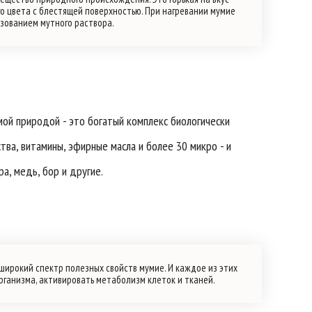
о цвета с блестящей поверхностью. При нагревании мумие
азованием мутного раствора.
ой природой - это богатый комплекс биологически
а, витамины, эфирные масла и более 30 микро - и
ра, медь, бор и другие.
ирокий спектр полезных свойств мумие. И каждое из этих
рганизма, активировать метаболизм клеток и тканей.