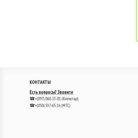
КОНТАКТЫ
Есть вопросы? Звоните
☎+(097) 060-13-01 (Киевстар)
☎+(050) 537-65-16 (МТС)