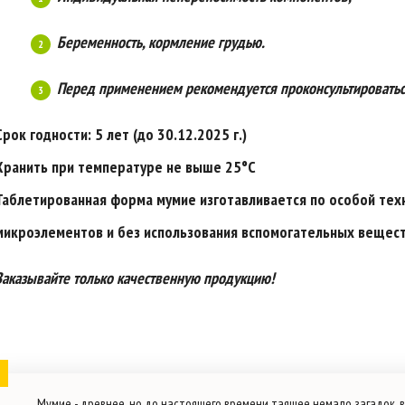
Беременность, кормление грудью.
Перед применением рекомендуется проконсультироватьс
Срок годности: 5 лет (до 30.12.2025 г.)
Хранить при температуре не выше 25°С
Таблетированная форма мумие изготавливается по особой тех
микроэлементов и без использования вспомогательных вещест
Заказывайте только качественную продукцию!
Мумие - древнее, но до настоящего времени таящее немало загадок, 