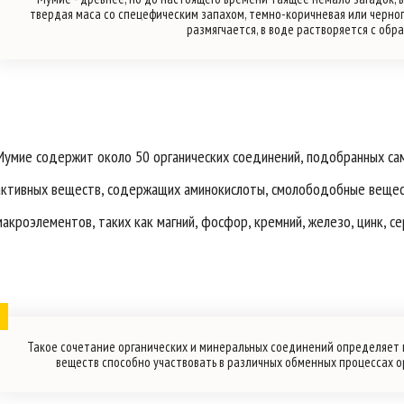
твердая маса со спецефическим запахом, темно-коричневая или черног
размягчается, в воде растворяется с обр
Мумие содержит около 50 органических соединений, подобранных сам
активных веществ, содержащих аминокислоты, смолободобные веществ
макроэлементов, таких как магний, фосфор, кремний, железо, цинк, се
Такое сочетание органических и минеральных соединений определяет ш
веществ способно участвовать в различных обменных процессах о