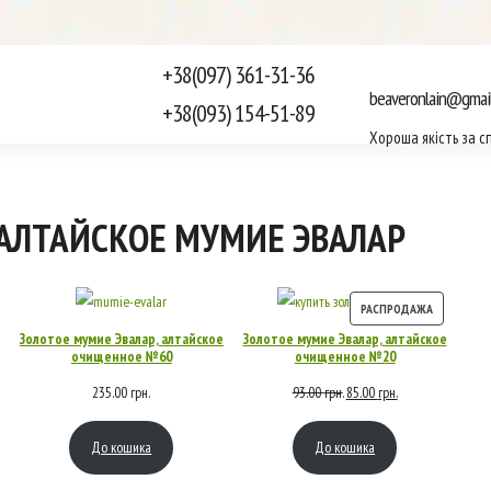
+38(097) 361-31-36
beaveronlain@gmai
+38(093) 154-51-89
Хороша якість за с
АЛТАЙСКОЕ МУМИЕ ЭВАЛАР
РАСПРОДАЖА
ПРОД
Золотое мумие Эвалар, алтайское
Золотое мумие Эвалар, алтайское
ТОВАР
очищенное №60
очищенное №20
235.00
грн.
93.00
грн.
85.00
грн.
Первоначальная
Текущая
цена
цена:
До кошика
До кошика
составляла
85.00 грн..