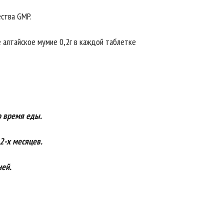
ства GMP.
 алтайское мумие 0,2г в каждой таблетке
о время еды.
2-х месяцев.
ней.