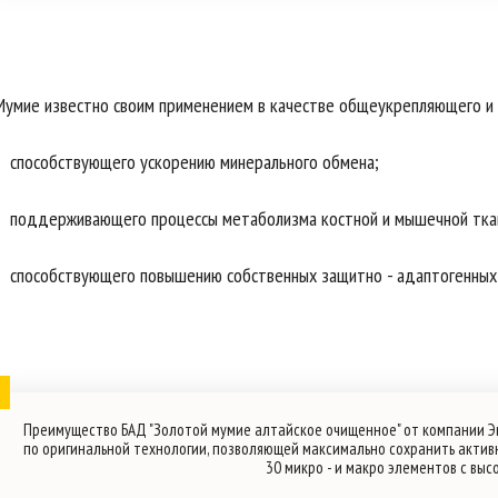
Мумие известно своим применением в качестве общеукрепляющего и 
способствующего ускорению минерального обмена;
поддерживающего процессы метаболизма костной и мышечной тка
способствующего повышению собственных защитно - адаптогенных
Преимущество БАД "Золотой мумие алтайское очищенное" от компании Э
по оригинальной технологии, позволяющей максимально сохранить актив
30 микро - и макро элементов с вы