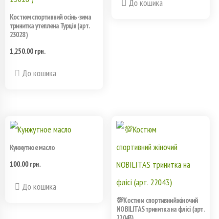
До кошика
Костюм спортивний осінь-зима
тринитка утеплена Турцiя (арт.
23028 )
1,250.00
грн.
Этот
До кошика
товар
имеет
несколько
Кунжутное масло
вариаций.
100.00
грн.
Опции
До кошика
можно
💯Костюм спортивний жіночий
выбрать
NOBILITAS тринитка на флісі (арт.
22043)