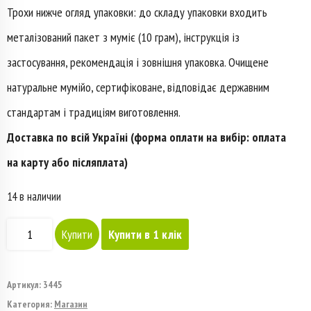
Трохи нижче огляд упаковки: до складу упаковки входить
металізований пакет з муміє (10 грам), інструкція із
застосування, рекомендація і зовнішня упаковка. Очищене
натуральне мумійо, сертифіковане, відповідає державним
стандартам і традиціям виготовлення.
Доставка по всій Україні (форма оплати на вибір: оплата
на карту або післяплата)
14 в наличии
Количество
Купити
Купити в 1 клік
товара
Алтайське
Артикул:
3445
Категория:
Магазин