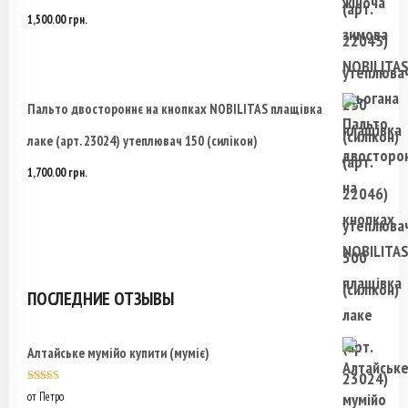
1,500.00
грн.
Пальто двостороннє на кнопках NOBILITAS плащівка
лаке (арт. 23024) утеплювач 150 (силікон)
1,700.00
грн.
ПОСЛЕДНИЕ ОТЗЫВЫ
Алтайське мумійо купити (муміє)
Оценка
5
из
от Петро
5