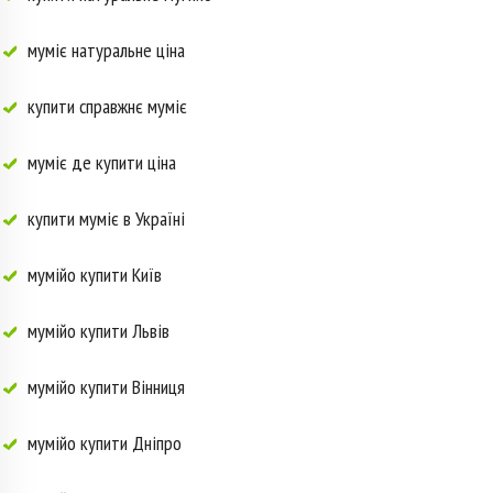
муміє натуральне ціна
купити справжнє муміє
муміє де купити ціна
купити муміє в Україні
мумійо купити Київ
мумійо купити Львів
мумійо купити Вінниця
мумійо купити Дніпро