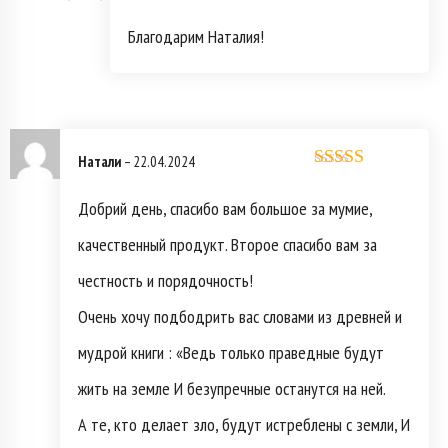
Благодарим Наталия!
Натали
–
22.04.2024
Оценка
5
из
5
Добрий день, спасибо вам большое за мумие,
качественный продукт. Второе спасибо вам за
честность и порядочность!
Очень хочу подбодрить вас словами из древней и
мудрой книги : «Ведь только праведные будут
жить на земле И безупречные останутся на ней.
А те, кто делает зло, будут истреблены с земли, И