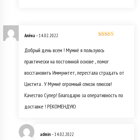
Алёна
–
14.02.2022
Оценка
5
из
5
Добрый день всем ! Мумиё я пользуюсь
практически на постоянной основе , помог
восстановить Иммунитет, перестала страдать от
Цистита . У Мумиё огромный список плюсов!
Качество Супер! Благодарю за оперативность по
доставке ! РЕКОМЕНДУЮ
admin
–
14.02.2022