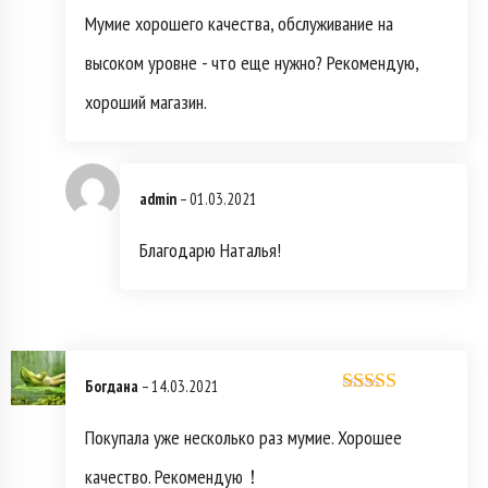
5
Мумие хорошего качества, обслуживание на
высоком уровне - что еще нужно? Рекомендую,
хороший магазин.
admin
–
01.03.2021
Благодарю Наталья!
Богдана
–
14.03.2021
Оценка
5
из
5
Покупала уже несколько раз мумие. Хорошее
качество. Рекомендую！