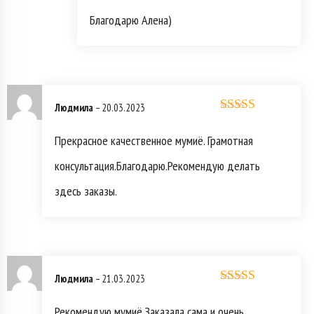
Благодарю Алена)
Людмила
–
20.03.2023
Оценка
5
из
5
Прекрасное качественное мумиё. Грамотная
консультация.Благодарю.Рекомендую делать
здесь заказы.
Людмила
–
21.03.2023
Оценка
5
из
5
Рекомендую мумиё.Заказала сама и очень