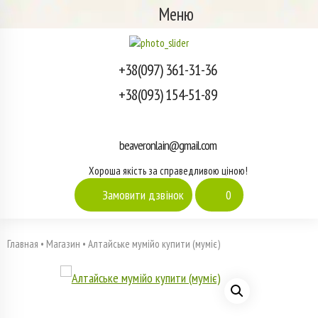
Меню
+38(097) 361-31-36
+38(093) 154-51-89
beaveronlain@gmail.com
Хороша якість за справедливою ціною!
Замовити дзвінок
0
Главная
•
Магазин
•
Алтайське мумійо купити (муміє)