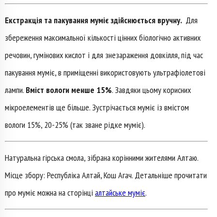
Екстракція та пакування муміє здійснюється вручну.
Для
збереження максимальної кількості цінних біологічно активних
речовин, гумінових кислот і для знезараження довкілля, під час
пакування муміє, в приміщенні використовують ультрафіолетові
лампи.
Вміст вологи менше 15%
. Завдяки цьому корисних
мікроелементів ще більше. Зустрічається муміє із вмістом
вологи 15%, 20-25% (так зване рідке муміє).
Натуральна гірська смола, зібрана корінними жителями Алтаю.
Місце збору: Республіка Алтай, Кош Агач. Детальніше прочитати
про муміє можна на сторінці
алтайське муміє
.