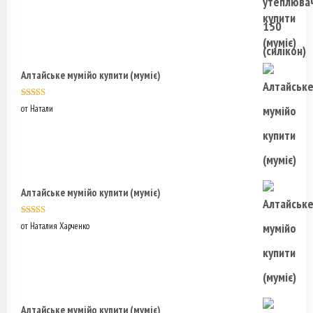
Алтайське мумійо купити (муміє)
Оценка
5
из
от Натали
5
Алтайське мумійо купити (муміє)
Оценка
5
из
от Наталия Харченко
5
Алтайське мумійо купити (муміє)