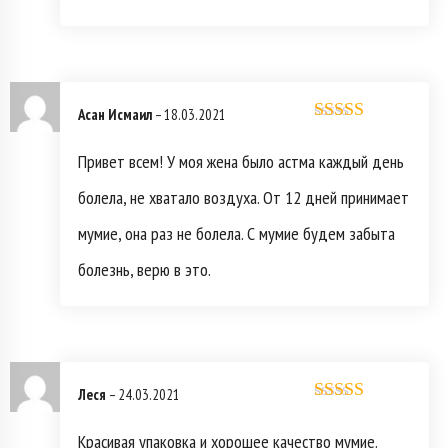
Асан Исмаил
–
18.03.2021
Оценка
5
из
5
Привет всем! У моя жена было астма каждый день
болела, не хватало воздуха. От 12 дней принимает
мумие, она раз не болела. С мумие будем забыта
болезнь, верю в это.
Леся
–
24.03.2021
Оценка
5
из
5
Красивая упаковка и хорошее качество мумие.