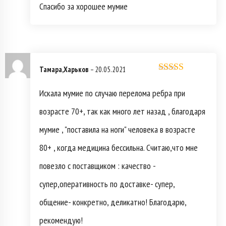
5
Спасибо за хорошее мумие
Тамара,Харьков
–
20.05.2021
Оценка
5
из
5
Искала мумие по случаю перелома ребра при
возрасте 70+, так как много лет назад , благодаря
мумие , "поставила на ноги" человека в возрасте
80+ , когда медицина бессильна. Считаю,что мне
повезло с поставщиком : качество -
супер,оперативность по доставке- супер,
общение- конкретно, деликатно! Благодарю,
рекомендую!