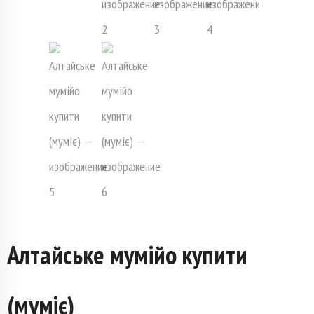
Алтайське мумійо купити
(муміє)