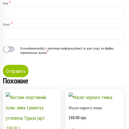
*
Имя
*
Email
Я ознайомлений(а) з політикою конфіденційності та даю згоду на обробку
*
персональних даних
Похожие
Масло черного тмина
260.00
грн.