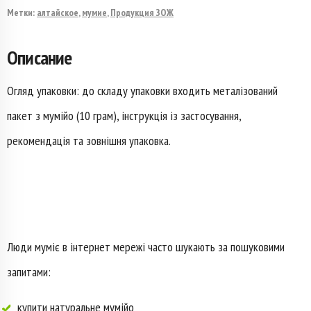
мумійо
Метки:
алтайское
,
мумие
,
Продукция ЗОЖ
купити
Описание
(муміє)
Огляд упаковки: до складу упаковки входить металізований
пакет з мумійо (10 грам), інструкція із застосування,
рекомендація та зовнішня упаковка.
Люди муміє в інтернет мережі часто шукають за пошуковими
запитами:
купити натуральне мумійо