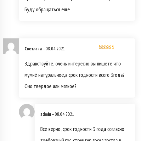
Буду обращаться еще
Светлана
–
08.04.2021
Оценка
5
из
5
Здравствуйте, очень интересно,вы пишете,что
мумиё натуральное,а срок годности всего 3года?
Оно твердое или мягкое?
admin
–
08.04.2021
Все верно, срок годности 3 года согласно
требований гос. структур государства в