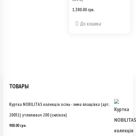
на
1,380.00
грн.
странице
Этот
До кошика
товара.
товар
имеет
несколько
вариаций.
Опции
ТОВАРЫ
можно
Куртка NOBILITAS колекція осінь - зима плащівка (арт.
выбрать
20051) утеплювач 200 (силікон)
на
900.00
грн.
странице