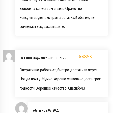
довольна качеством и ценой.Грамотно
консультируют.Быстрая доставка.В общем, не
сомневайтесь, заказывайте.
Наталия Харченко
–
01.08.2023
Оценка
5
из
5
Оперативно работают,быстро доставили через
Новую почту. Мумие хорошо упаковано.,есть срок
годности. Хорошее качество. Спасибо👍
admin
–
29.08.2023