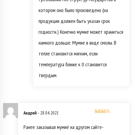
котором оно было произведено (на
продукции должен быть указан срок
годности.) Конечно мумие может храниться
намного дольше. Мумие в виде смолы. В
тепле становится мягким, если
температура ближе к 0 становится
твердым.
Андрей
–
28.04.2021
Оценка
5
из
5
Ранее заказывал мумиё на другом сайте-