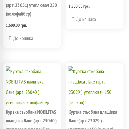
(арт. 23051) утеплювач 250
1,500.00
грн.
(холофайбер)
Этот
До кошика
1,600.00
грн.
товар
Этот
До кошика
имеет
товар
несколько
имеет
вариаций.
несколько
Опции
вариаций.
можно
Опции
выбрать
можно
на
Куртка стьобана NOBILITAS
Куртка стьобана плащівка
выбрать
плащівка Лаке (арт. 23040 )
Лаке (арт. 23029 )
странице