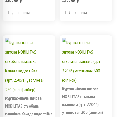
1,600.00
грн.
1,500.00
грн.
Этот
Этот
До кошика
До кошика
товар
товар
имеет
имеет
несколько
несколько
вариаций.
вариаций.
Опции
Опции
можно
можно
выбрать
выбрать
Куртка жіноча зимова
на
на
NOBILITAS стьогана
Куртка жіноча зимова
плащівка (арт. 22046)
странице
странице
NOBILITAS стьобана
утеплювач 300 (силікон)
плащівка Канада водостійка
товара.
товара.