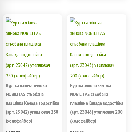
имеет
имеет
несколько
несколько
вариаций.
вариаций.
Опции
Опции
можно
можно
выбрать
выбрать
на
на
Куртка жіноча зимова
Куртка жіноча зимова
странице
странице
NOBILITAS стьобана
NOBILITAS стьобана
плащівка Канада водостійка
плащівка Канада водостійка
товара.
товара.
(арт. 23042) утеплювач 250
(арт. 23043) утеплювач 200
(холофайбер)
(холофайбер)