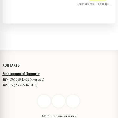
цена
цена
Цена:
900 грн.
—
1,600 грн.
товара.
товара.
КОНТАКТЫ
Есть вопросы? Звоните
☎+(097) 060-13-01 (Киевстар)
☎+(050) 537-65-16 (МТС)
©2026 г. Все права защищены.