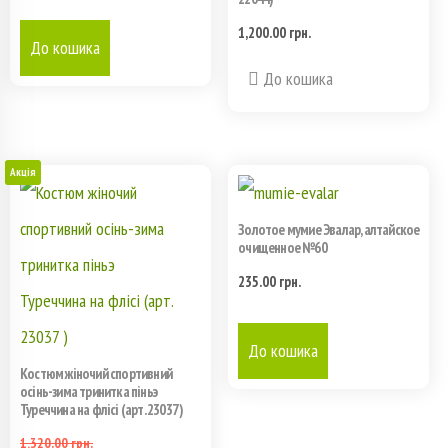
1,200.00
грн.
До кошика
Этот
До кошика
товар
имеет
Акція
несколько
Золотое мумие Эвалар, алтайское
вариаций.
очищенное №60
Опции
235.00
грн.
можно
До кошика
выбрать
Костюм жіночий спортивний
на
осінь-зима тринитка піньэ
Туреччина на флісі (арт. 23037 )
странице
1,320.00
грн.