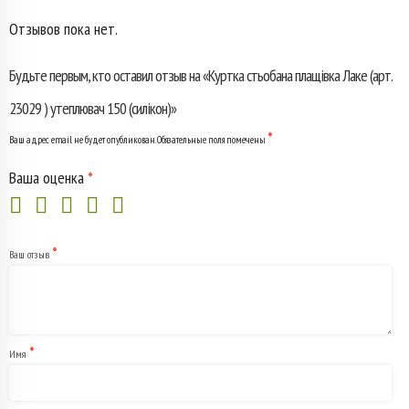
(арт.
Отзывов пока нет.
23029
Будьте первым, кто оставил отзыв на «Куртка стьобана плащівка Лаке (арт.
)
23029 ) утеплювач 150 (силікон)»
утеплювач
*
Ваш адрес email не будет опубликован.
Обязательные поля помечены
150
Ваша оценка
*
(силікон)
*
Ваш отзыв
*
Имя