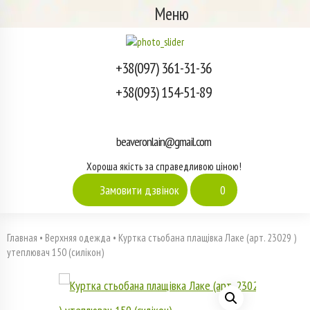
Меню
+38(097) 361-31-36
+38(093) 154-51-89
beaveronlain@gmail.com
Хороша якість за справедливою ціною!
Замовити дзвінок
0
Главная
•
Верхняя одежда
•
Куртка стьобана плащівка Лаке (арт. 23029 )
утеплювач 150 (силікон)