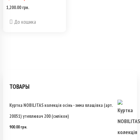
товара.
1,200.00
грн.
Первоначальная
Текущая
Этот
цена
цена:
До кошика
товар
составляла
1,200.00 грн..
имеет
1,320.00 грн..
несколько
вариаций.
Опции
ТОВАРЫ
можно
Куртка NOBILITAS колекція осінь - зима плащівка (арт.
выбрать
20051) утеплювач 200 (силікон)
на
900.00
грн.
странице