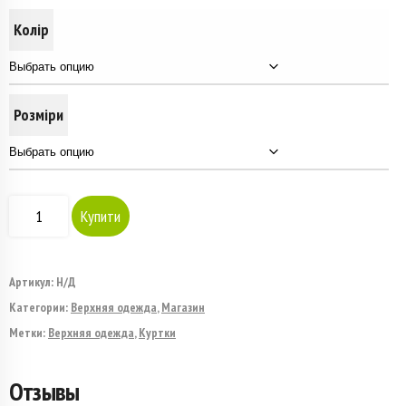
Колір
Розміри
Количество
Купити
товара
Куртка
Артикул:
Н/Д
Категории:
Верхняя одежда
,
Магазин
стьобана
Метки:
Верхняя одежда
,
Куртки
плащівка
Отзывы
Лаке