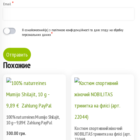
*
Email
Я ознайомлений(а) з політикою конфіденційності та даю згоду на обробку
*
персональних даних
Похожие
100% naturreines Mumijo Shilajit,
10 g — 9,89 € Zahlung PayPal
Костюм спортивний жіночий
300.00
грн.
NOBILITAS тринитка на флісі (арт.
22044)