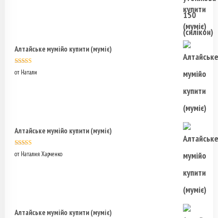
Алтайське мумійо купити (муміє)
Оценка
5
из
от Натали
5
Алтайське мумійо купити (муміє)
Оценка
5
из
от Наталия Харченко
5
Алтайське мумійо купити (муміє)