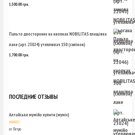
1,500.00
грн.
Пальто двостороннє на кнопках NOBILITAS плащівка
лаке (арт. 23024) утеплювач 150 (силікон)
1,700.00
грн.
ПОСЛЕДНИЕ ОТЗЫВЫ
Алтайське мумійо купити (муміє)
Оценка
5
из
от Петро
5