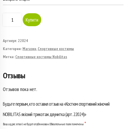
Количество
Купити
товара
Костюм
Артикул:
22024
Категории:
Магазин
,
Спортивные костюмы
спортивний
Метка:
Спортивные костюмы Nobilitas
жіночий
Отзывы
NOBILITAS
якісний
Отзывов пока нет.
трикотаж
Будьте первым, кто оставил отзыв на «Костюм спортивний жіночий
двунитка
NOBILITAS якісний трикотаж двунитка (арт. 22024)»
(арт.
*
Ваш адрес email не будет опубликован.
Обязательные поля помечены