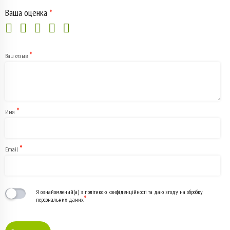
22024)
Ваша оценка
*
*
Ваш отзыв
*
Имя
*
Email
Я ознайомлений(а) з політикою конфіденційності та даю згоду на обробку
*
персональних даних