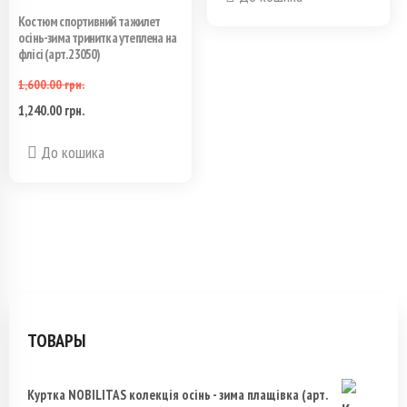
Костюм спортивний та жилет
осінь-зима тринитка утеплена на
флісі (арт. 23050)
1,600.00
грн.
1,240.00
грн.
Первоначальная
Текущая
Этот
цена
цена:
До кошика
товар
составляла
1,240.00 грн..
имеет
1,600.00 грн..
несколько
вариаций.
Опции
ТОВАРЫ
можно
Куртка NOBILITAS колекція осінь - зима плащівка (арт.
выбрать