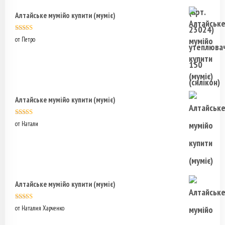
Алтайське мумійо купити (муміє)
Оценка
5
из
от Петро
5
Алтайське мумійо купити (муміє)
Оценка
5
из
от Натали
5
Алтайське мумійо купити (муміє)
Оценка
5
из
от Наталия Харченко
5