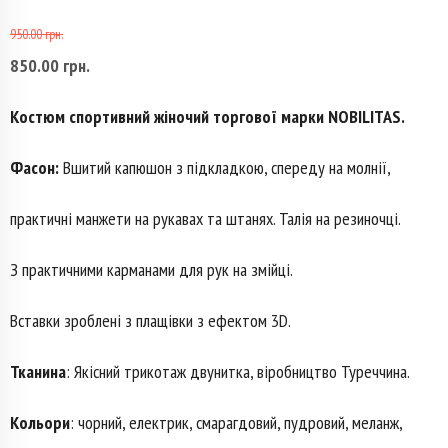
950.00
грн.
Первоначальная
850.00
грн.
Текущая
цена
цена:
Костюм спортивний
жіночий торгової марки
NOBILITAS.
составляла
850.00 грн..
Фасон:
Вшитий капюшон з підкладкою, спереду на молнії,
950.00 грн..
практичні манжети на рукавах та штанях. Талія на резиночці.
З практичними карманами для рук на змійці.
Вставки зроблені з плащівки з ефектом 3D.
Тканина
: Якісний трикотаж двунитка, віробництво Туреччина.
Кольори
: чорний, електрик, смарагдовий, пудровий, меланж,