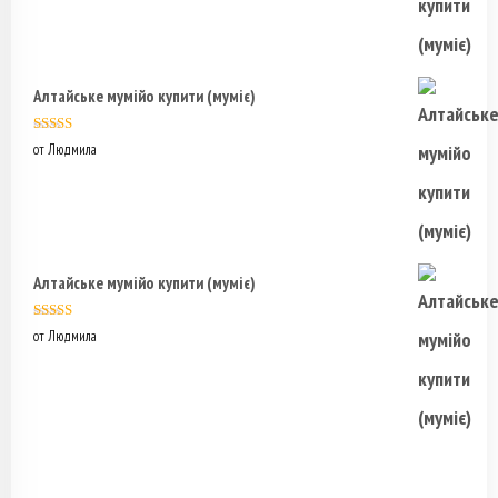
Алтайське мумійо купити (муміє)
Оценка
5
из
от Людмила
5
Алтайське мумійо купити (муміє)
Оценка
5
из
от Людмила
5