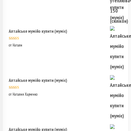
Алтайське мумійо купити (муміє)
Оценка
5
из
от Натали
5
Алтайське мумійо купити (муміє)
Оценка
5
из
от Наталия Харченко
5
Алтайське мумійо купити (муміє)