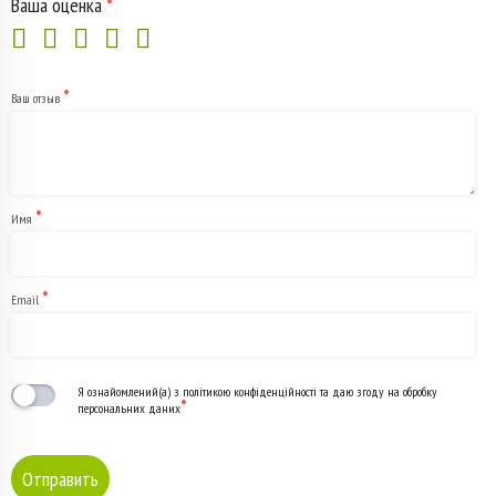
Ваша оценка
*
(арт.
23038)
*
Ваш отзыв
*
Имя
*
Email
Я ознайомлений(а) з політикою конфіденційності та даю згоду на обробку
*
персональних даних