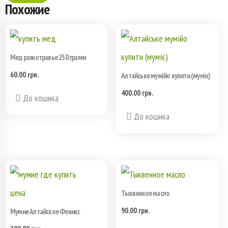
Похожие
Мед разнотравье 250 грамм
60.00
грн.
Алтайське мумійо купити (муміє)
400.00
грн.
До кошика
До кошика
Тыквенное масло
90.00
грн.
Мумие Алтайское Феникс