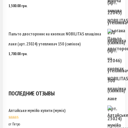
1,500.00
грн.
Пальто двостороннє на кнопках NOBILITAS плащівка
лаке (арт. 23024) утеплювач 150 (силікон)
1,700.00
грн.
ПОСЛЕДНИЕ ОТЗЫВЫ
Алтайське мумійо купити (муміє)
Оценка
5
из
от Петро
5