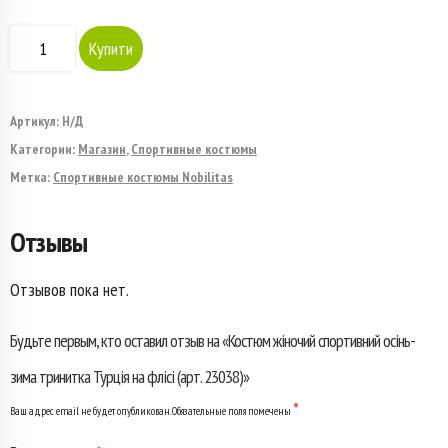
Количество
Купити
товара
Костюм
Артикул:
Н/Д
Категории:
Магазин
,
Спортивные костюмы
жіночий
Метка:
Спортивные костюмы Nobilitas
спортивний
Отзывы
осінь-
зима
Отзывов пока нет.
тринитка
Будьте первым, кто оставил отзыв на «Костюм жіночий спортивний осінь-
Турція
зима тринитка Турція на флісі (арт. 23038)»
на
*
Ваш адрес email не будет опубликован.
Обязательные поля помечены
флісі