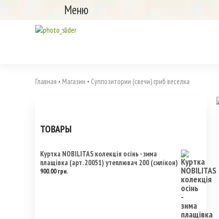
Меню
Главная
•
Магазин
•
Суппозитории (свечи) гриб веселка
ТОВАРЫ
Куртка NOBILITAS колекція осінь - зима
плащівка (арт. 20051) утеплювач 200 (силікон)
900.00
грн.