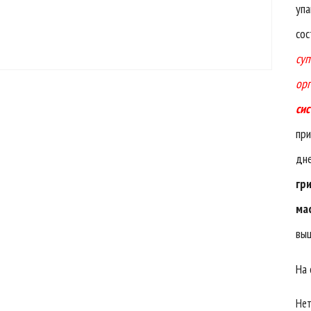
упа
со
суп
орг
сис
при
дне
гр
ма
выш
На 
Нет