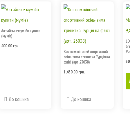
Алтайське мумійо купити
(муміє)
10
400.00
грн.
Shi
Костюм жіночий спортивний
Pa
осінь-зима тринитка Турція на
30
флісі (арт. 23038)
1,430.00
грн.
Этот
товар
До кошика
До кошика
имеет
несколько