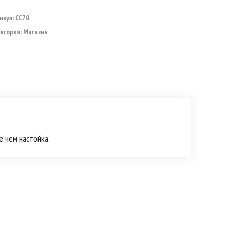
икул:
СС70
егория:
Магазин
 чем настойка.