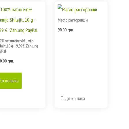
Масло расторопши
90.00
грн.
0% naturreines Mumijo
lajit, 10 g — 9,89 € Zahlung
yPal
0.00
грн.
До кошика
До кошика