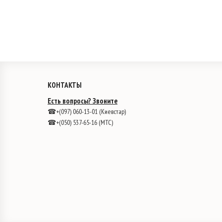
КОНТАКТЫ
Есть вопросы? Звоните
☎+(097) 060-13-01 (Киевстар)
☎+(050) 537-65-16 (МТС)