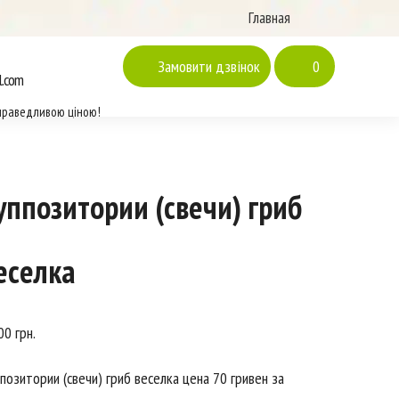
Главная
Замовити дзвінок
0
l.com
праведливою ціною!
уппозитории (свечи) гриб
еселка
.00
грн.
позитории (свечи) гриб веселка цена 70 гривен за