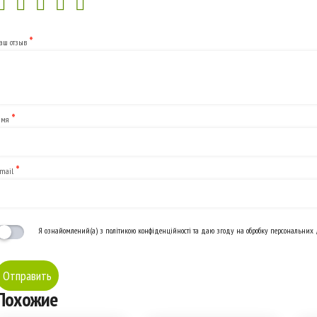
*
аш отзыв
*
Имя
*
mail
Я ознайомлений(а) з політикою конфіденційності та даю згоду на обробку персональних
Похожие