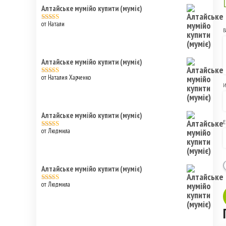
Алтайське мумійо купити (муміє)
от Натали
Оценка
5
из
В
5
Алтайське мумійо купити (муміє)
от Наталия Харченко
Оценка
5
из
5
Алтайське мумійо купити (муміє)
E
от Людмила
Оценка
5
из
5
Алтайське мумійо купити (муміє)
от Людмила
Оценка
5
из
5