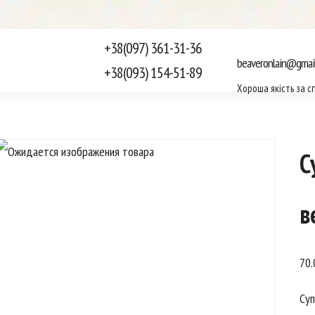
+38(097) 361-31-36
beaveronlain@gmai
+38(093) 154-51-89
Хороша якість за с
С
в
70
Суп