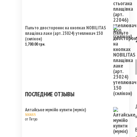
Пальто двостороннє на кнопках NOBILITAS
плащівка лаке (арт. 23024) утеплювач 150
(силікон)
1,700.00
грн.
ПОСЛЕДНИЕ ОТЗЫВЫ
Алтайське мумійо купити (муміє)
В
от Петро
Оценка
5
из
5