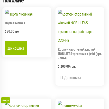
Перга пчелиная
180.00
грн.
До кошика
Костюм спортивний жіночий
NOBILITAS тринитка на флісі (арт.
22044)
1,200.00
грн.
Этот
До кошика
товар
имеет
Акція
несколько