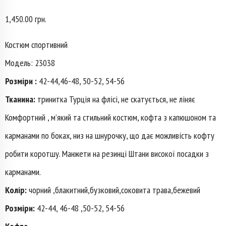
1,450.00
грн.
Костюм спортивний
Модель: 23038
Розміри :
42-44,46-48, 50-52, 54-56
Тканина:
тринитка Турція на флісі, не скатується, не ліняє
Комфортний , мʼякий та стильний костюм, кофта з капюшоном та
карманами по боках, низ на шнурочку, що дає можливість кофту
робити коротшу. Манжети на резинці Штани високої посадки з
карманами.
Колір:
чорний ,блакитний,бузковий,соковита трава,бежевий
Розміри:
42-44, 46-48 ,50-52, 54-56