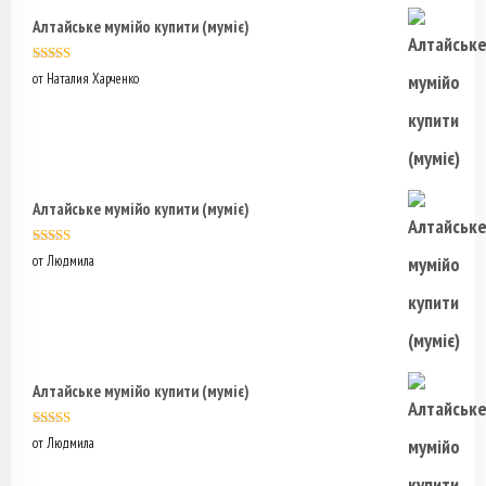
Алтайське мумійо купити (муміє)
Оценка
5
из
от Наталия Харченко
5
Алтайське мумійо купити (муміє)
Оценка
5
из
от Людмила
5
Алтайське мумійо купити (муміє)
Оценка
5
из
от Людмила
5