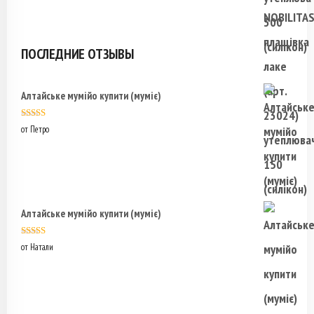
ПОСЛЕДНИЕ ОТЗЫВЫ
Алтайське мумійо купити (муміє)
Оценка
5
из
от Петро
5
Алтайське мумійо купити (муміє)
Оценка
5
из
от Натали
5