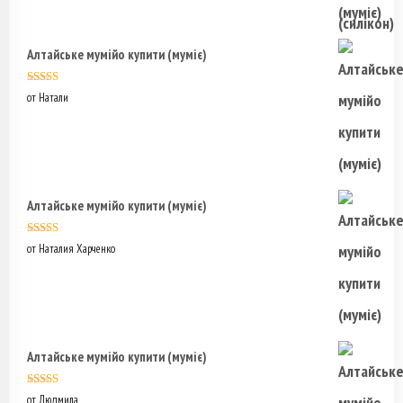
Алтайське мумійо купити (муміє)
Оценка
5
из
от Натали
5
Алтайське мумійо купити (муміє)
Оценка
5
из
от Наталия Харченко
5
Алтайське мумійо купити (муміє)
Оценка
5
из
от Людмила