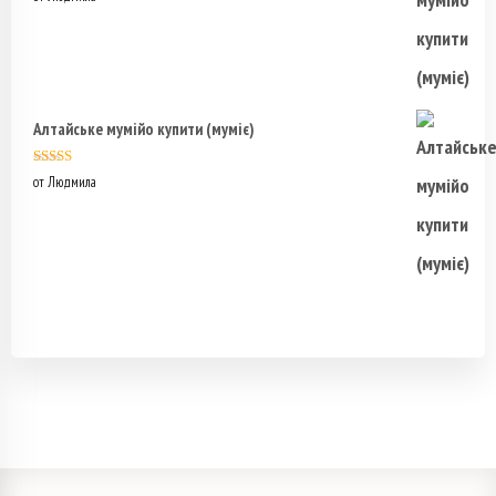
5
Алтайське мумійо купити (муміє)
Оценка
5
из
от Людмила
5