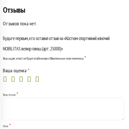
Отзывы
NOBILITAS
велюр
Отзывов пока нет.
плюш
Будьте первым, кто оставил отзыв на «Костюм спортивний жіночий
(арт.
NOBILITAS велюр плюш (арт. 23008)»
23008)
*
Ваш адрес email не будет опубликован.
Обязательные поля помечены
Ваша оценка
*
*
Ваш отзыв
*
Имя