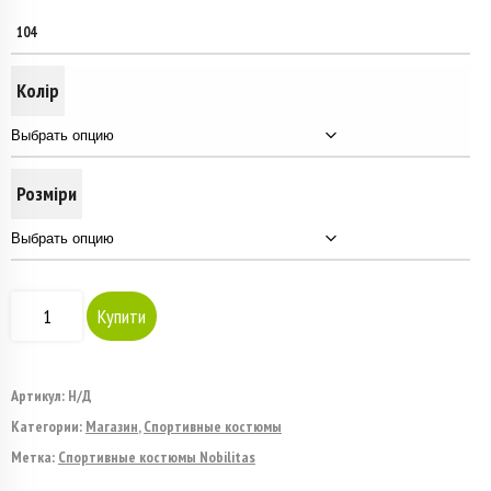
104
Колір
Розміри
Количество
Купити
товара
Костюм
Артикул:
Н/Д
Категории:
Магазин
,
Спортивные костюмы
спортивний
Метка:
Спортивные костюмы Nobilitas
жіночий