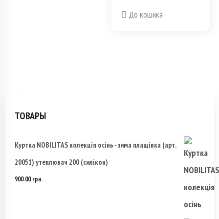
Этот
несколько
цена
цена:
До кошика
товар
вариаций.
составляла
1,200.00 грн..
имеет
Опции
1,320.00 грн..
несколько
можно
вариаций.
выбрать
Опции
на
ТОВАРЫ
можно
странице
Куртка NOBILITAS колекція осінь - зима плащівка (арт.
выбрать
товара.
20051) утеплювач 200 (силікон)
на
900.00
грн.
странице
товара.