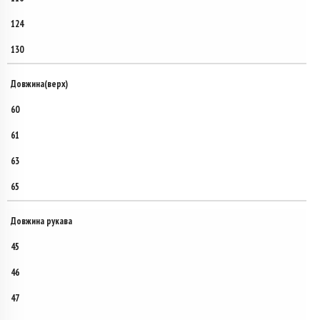
124
130
Довжина(верх)
60
61
63
65
Довжина рукава
45
46
47