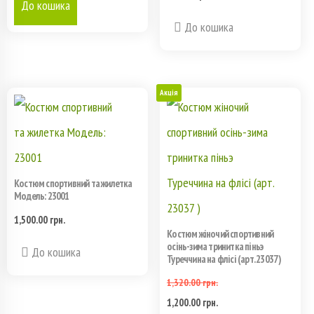
До кошика
До кошика
Акція
Костюм спортивний та жилетка
Модель: 23001
1,500.00
грн.
Костюм жіночий спортивний
осінь-зима тринитка піньэ
Этот
До кошика
Туреччина на флісі (арт. 23037 )
товар
1,320.00
грн.
1,200.00
грн.
имеет
Первоначальная
Текущая