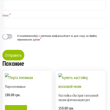
*
Email
Я ознайомлений(а) з політикою конфіденційності та даю згоду на обробку
*
персональних даних
Похожие
Перга пчелиная
180.00
грн.
Настойка «Экстракт восковой
моли» фитоконцентрат
150.00
грн.