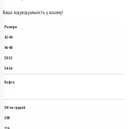
Ваша індувідуальність у всьому!
Розміри
42-44
46-48
50-52
54-56
Кофта
Об’єм грудей
108
116