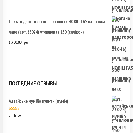
Пальто двостороннє на кнопках NOBILITAS плащівка
лаке (арт. 23024) утеплювач 150 (силікон)
1,700.00
грн.
ПОСЛЕДНИЕ ОТЗЫВЫ
Алтайське мумійо купити (муміє)
Оценка
5
из
от Петро
5