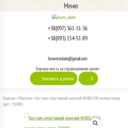
Меню
+38(097) 361-31-36
+38(093) 154-51-89
beaveronlain@gmail.com
Хороша якість за справедливою ціною!
Замовити дзвінок
0
Главная
•
Магазин
•
Костюм спортивний жіночий NOBILITAS велюр плюш
(арт. 23008)