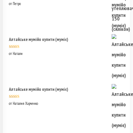
Оценка
5
из
от Петро
5
Алтайське мумійо купити (муміє)
Оценка
5
из
от Натали
5
Алтайське мумійо купити (муміє)
Оценка
5
из
от Наталия Харченко
5