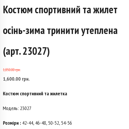
Костюм спортивний та жилет
осінь-зима тринити утеплена
(арт. 23027)
1,850.00
грн.
Первоначальная
1,600.00
грн.
Текущая
цена
цена:
Костюм спортивний та жилетка
составляла
1,600.00 грн..
Модель: 23027
1,850.00 грн..
Розміри :
42-44, 46-48, 50-52, 54-56