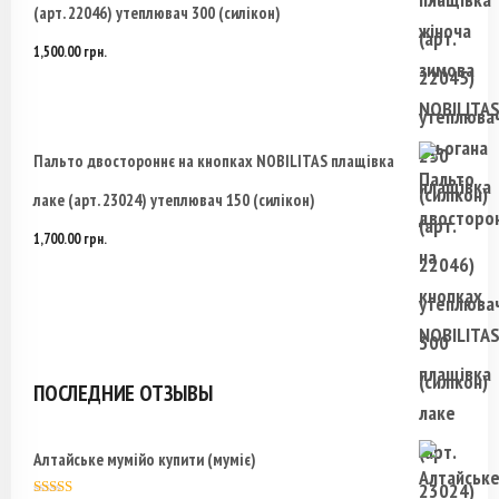
(арт. 22046) утеплювач 300 (силікон)
1,500.00
грн.
Пальто двостороннє на кнопках NOBILITAS плащівка
лаке (арт. 23024) утеплювач 150 (силікон)
1,700.00
грн.
ПОСЛЕДНИЕ ОТЗЫВЫ
Алтайське мумійо купити (муміє)