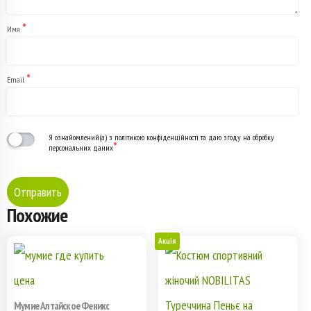
*
Имя
*
Email
Я ознайомлений(а) з політикою конфіденційності та даю згоду на обробку
*
персональних даних
Похожие
Акція
Мумие Алтайское Феникс