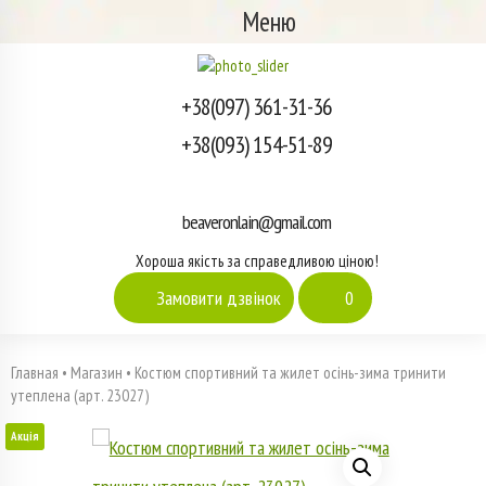
Меню
+38(097) 361-31-36
+38(093) 154-51-89
beaveronlain@gmail.com
Хороша якість за справедливою ціною!
Замовити дзвінок
0
Главная
•
Магазин
•
Костюм спортивний та жилет осінь-зима тринити
утеплена (арт. 23027)
Акція