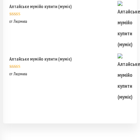
Алтайське мумійо купити (муміє)
Оценка
5
из
от Людмила
5
Алтайське мумійо купити (муміє)
Оценка
5
из
от Людмила
5