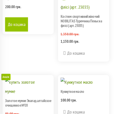
200.00
грн.
Костюм спортивний жіночий
NOBILITAS Туреччина Пеньє на
До кошика
флісі (арт. 23035)
1,350.00
грн.
1,130.00
грн.
Первоначальная
Текущая
Этот
цена
цена:
До кошика
товар
составляла
1,130.00 грн..
имеет
1,350.00 грн..
Акція
несколько
Кунжутное масло
вариаций.
100.00
грн.
Золотое мумие Эвалар, алтайское
Опции
очищенное №20
До кошика
можно
93.00
грн.