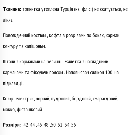
Тканина:
тринитка утеплена Турція (на
флісі) не скатується, не
ліняє
Повсякденний костюм , кофта з розрізами по боках, карман
кенгуру та капішоньм.
Штани з карманами на резинці . Жилетка з накладними
карманами та фіксуючи поясом . Наповнювач силікон 100, на
підкладці .
Колір: електрик, чорний, пудровий, бордовий, смарагдовий,
мокко, фісташковий
Розміри:
42-44 ,46-48 ,50-52, 54-56