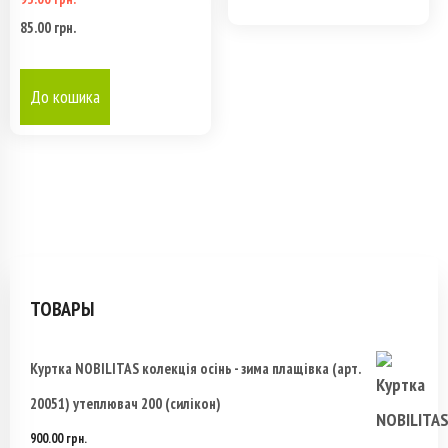
85.00
грн.
Первоначальная
Текущая
выбрать
цена
цена:
на
До кошика
составляла
85.00 грн..
странице
93.00 грн..
товара.
ТОВАРЫ
Куртка NOBILITAS колекція осінь - зима плащівка (арт.
20051) утеплювач 200 (силікон)
900.00
грн.