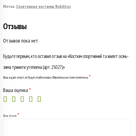
спортивний
Метка:
Спортивные костюмы Nobilitas
та
Отзывы
жилет
осінь-
Отзывов пока нет.
зима
Будьте первым, кто оставил отзыв на «Костюм спортивний та жилет осінь-
тринити
зима тринити утеплена (арт. 23027)»
утеплена
*
Ваш адрес email не будет опубликован.
Обязательные поля помечены
(арт.
Ваша оценка
*
23027)
*
Ваш отзыв