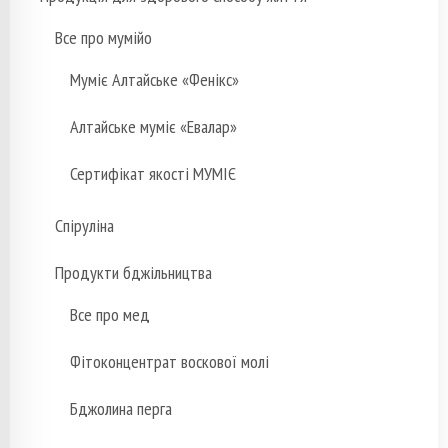
Все про мумійо
Муміє Алтайське «Фенікс»
Алтайське муміє «Евалар»
Сертифікат якості МУМІЄ
Спіруліна
Продукти бджільництва
Все про мед
Фітоконцентрат воскової молі
Бджолина перга