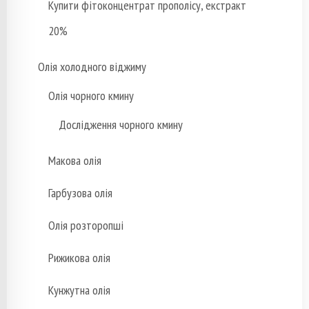
Купити фітоконцентрат прополісу, екстракт
20%
Олія холодного віджиму
Олія чорного кмину
Дослідження чорного кмину
Макова олія
Гарбузова олія
Олія розторопші
Рижикова олія
Кунжутна олія