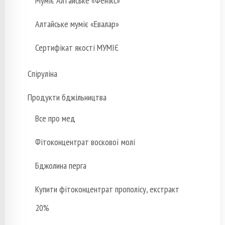
Муміє Алтайське «Фенікс»
Алтайське муміє «Евалар»
Сертифікат якості МУМІЄ
Спіруліна
Продукти бджільництва
Все про мед
Фітоконцентрат воскової молі
Бджолина перга
Купити фітоконцентрат прополісу, екстракт
20%