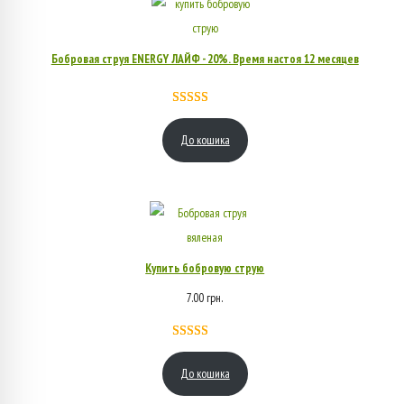
Бобровая струя ENERGY ЛАЙФ - 20%. Время настоя 12 месяцев
Рейтинг
1
5.00
из 5
До кошика
на основе
опроса
пользователя
Купить бобровую струю
7.00
грн.
Рейтинг
1
5.00
из 5
До кошика
на основе