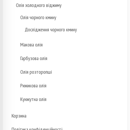
Олія холодного віджиму
Олія чорного кмину
Дослідження чорного кмину
Макова олія
Гарбузова олія
Олія розторопші
Рижикова олія
Кунжутна олія
Корзина
Політика конфіденційності